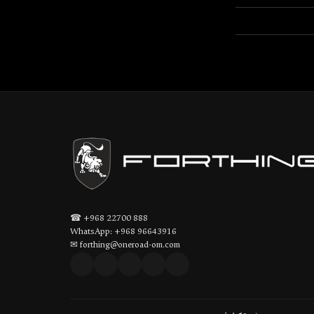
☎ +968 22700 888
WhatsApp: +968 96643916
✉ forthing@oneroad-om.com