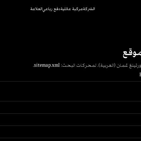
الشركة
مركبة عائلية
دفع رباعي
العلامة
موقع
نغ عُمان (العربية). لمحركات البحث:
sitemap.xml
.